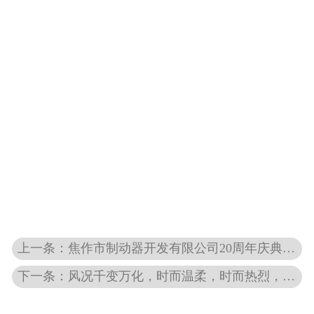
上一条：焦作市制动器开发有限公司20周年庆典圆满礼成！@20岁生日快乐
下一条：风况千变万化，时而温柔，时而热烈，交给我们：箍王——让世界静动有制#521倾情上线