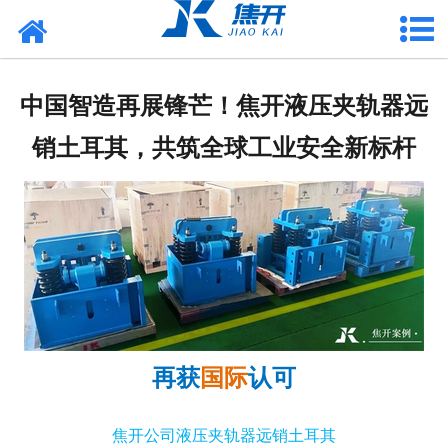
网站首页
走进焦开
中国智造再展锋芒！焦开液压夹轨器远
产品中心
销土耳其，共筑全球工业安全新标杆
项目案例
媒体中心
联系焦开
再获
国际
认可
焦开公司液压夹轨器远销土耳其