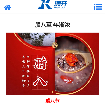
网站首页
走进焦开
腊八至 年渐浓
产品中心
项目案例
媒体中心
联系焦开
腊八节