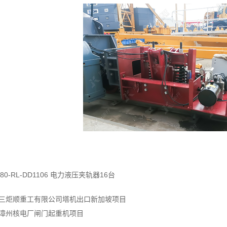
：
QU80-RL-DD1106 电力液压夹轨器16台
三炬顺重工有限公司塔机出口新加坡项目
漳州核电厂闸门起重机项目