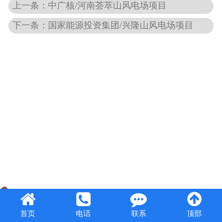
上一条：中广核/河南荟萃山风电场项目
下一条：国家能源投资集团/兴隆山风电场项目
豫公网安备41082302410947号
首页
电话
联系
顶部