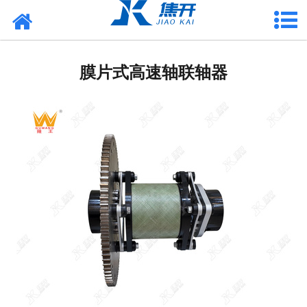
网站首页
风力发电应用
膜片式高速轴联轴器
-
制动器
-
风轮锁定销
-
联轴器
-
增摩垫片
-
摩擦材料
港口海工应用
水利电力应用