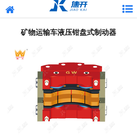
网站首页
风力发电应用
矿物运输车液压钳盘式制动器
-
制动器
-
风轮锁定销
-
联轴器
-
增摩垫片
-
摩擦材料
港口海工应用
水利电力应用