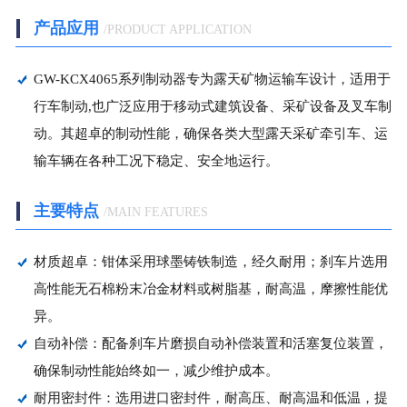
产品应用
/PRODUCT APPLICATION
冶金矿山应用
起重机械应用
GW-KCX4065系列制动器专为露天矿物运输车设计，适用于
行车制动,也广泛应用于移动式建筑设备、采矿设备及叉车制
-
制动器
动。其超卓的制动性能，确保各类大型露天采矿牵引车、运
输车辆在各种工况下稳定、安全地运行。
-
推动器
主要特点
/MAIN FEATURES
陆空装备应用
材质超卓：钳体采用球墨铸铁制造，经久耐用；刹车片选用
建工路桥应用
高性能无石棉粉末冶金材料或树脂基，耐高温，摩擦性能优
异。
自动补偿：配备刹车片磨损自动补偿装置和活塞复位装置，
确保制动性能始终如一，减少维护成本。
耐用密封件：选用进口密封件，耐高压、耐高温和低温，提