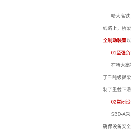
哈大高铁
线路上，桥梁
全制动装置
以
01至强
在哈大高
了千吨级提梁
制了重载下滑
02常闭
SBD-
确保设备安全